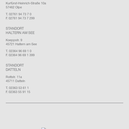
Kurfürst-Heinrich-Straße 10a
57462 Olpe
T. 02761 94 73 7 0
F. 02761 94 73 7 299
STANDORT
HALTERN AM SEE
Koeppstr. 9
45721 Haltern am See
T. 02364 96 69 1 0
F. 02364 96 69 1 399
STANDORT
DATTELN
Rottstr. 11a
45711 Datteln
T. 02363 53 61 1
F. 02363 55 91 15