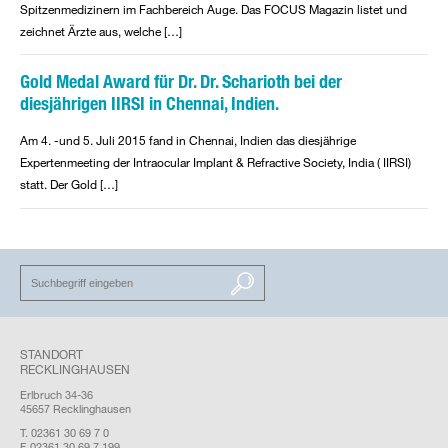
Spitzenmedizinern im Fachbereich Auge. Das FOCUS Magazin listet und
zeichnet Ärzte aus, welche […]
Gold Medal Award für Dr. Dr. Scharioth bei der
diesjährigen IIRSI in Chennai, Indien.
Am 4. -und 5. Juli 2015 fand in Chennai, Indien das diesjährige
Expertenmeeting der Intraocular Implant & Refractive Society, India ( IIRSI)
statt. Der Gold […]
SUCHEN
STANDORT
RECKLINGHAUSEN
Erlbruch 34-36
45657 Recklinghausen
T. 02361 30 69 7 0
F. 02361 30 69 7 199