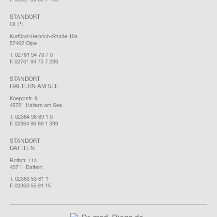
STANDORT
OLPE
Kurfürst-Heinrich-Straße 10a
57462 Olpe
T. 02761 94 73 7 0
F. 02761 94 73 7 299
STANDORT
HALTERN AM SEE
Koeppstr. 9
45721 Haltern am See
T. 02364 96 69 1 0
F. 02364 96 69 1 399
STANDORT
DATTELN
Rottstr. 11a
45711 Datteln
T. 02363 53 61 1
F. 02363 55 91 15