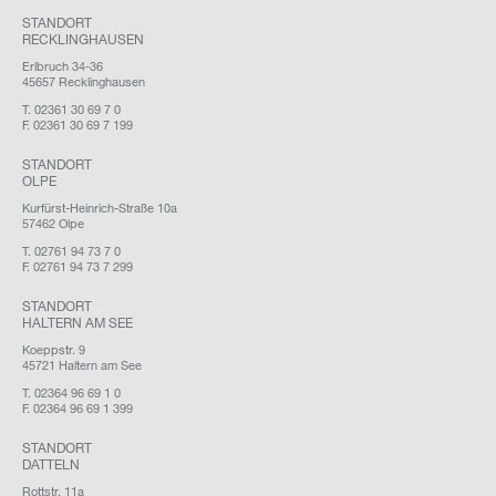
STANDORT
RECKLINGHAUSEN
Erlbruch 34-36
45657 Recklinghausen
T. 02361 30 69 7 0
F. 02361 30 69 7 199
STANDORT
OLPE
Kurfürst-Heinrich-Straße 10a
57462 Olpe
T. 02761 94 73 7 0
F. 02761 94 73 7 299
STANDORT
HALTERN AM SEE
Koeppstr. 9
45721 Haltern am See
T. 02364 96 69 1 0
F. 02364 96 69 1 399
STANDORT
DATTELN
Rottstr. 11a