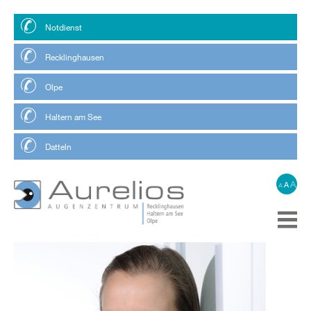
Notdienst
Recklinghausen
Olpe
Haltern am See
Datteln
A
A
A