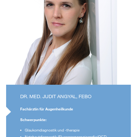
DR. MED. JUDIT ANGYAL, FEBO
Fachärztin für Augenheilkunde
Schwerpunkte:
Glaukomdiagnostik und -therapie
Netzhautdiagnostik (Fluoreszenzangiografie/OCT)