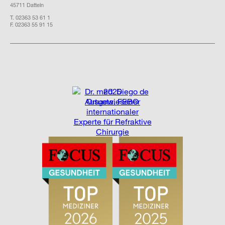
45711 Datteln
T. 02363 53 61 1
F. 02363 55 91 15
2025
Ausgewiesener
internationaler
Experte für Refraktive
Chirurgie