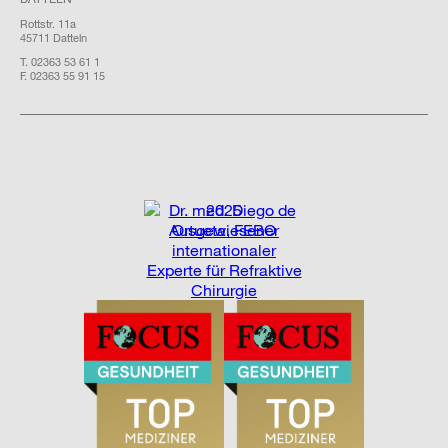
Rottstr. 11a
45711 Datteln
T. 02363 53 61 1
F. 02363 55 91 15
2025
Ausgewiesener
internationaler
Experte für Refraktive
Chirurgie