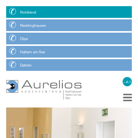
Notdienst
Recklinghausen
Olpe
Haltern am See
Datteln
A
A
A