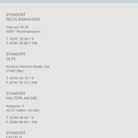
STANDORT
RECKLINGHAUSEN
Erlbruch 34-36
45657 Recklinghausen
T. 02361 30 69 7 0
F. 02361 30 69 7 199
STANDORT
OLPE
Kurfürst-Heinrich-Straße 10a
57462 Olpe
T. 02761 94 73 7 0
F. 02761 94 73 7 299
STANDORT
HALTERN AM SEE
Koeppstr. 9
45721 Haltern am See
T. 02364 96 69 1 0
F. 02364 96 69 1 399
STANDORT
DATTELN