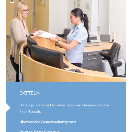
DATTELN
Die Augenärzte der Gemeinschaftspraxis freuen sich über
Ihren Besuch.
Überörtliche Gemeinschaftspraxis
Dr. med. Peter Cwiertka