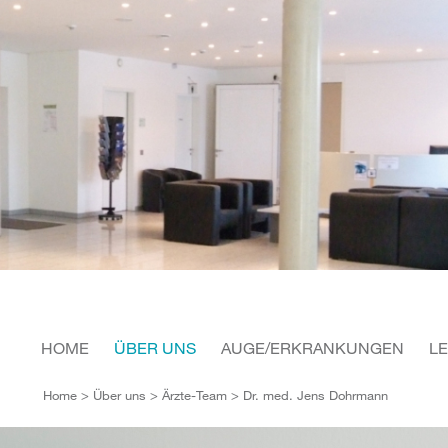
HOME
ÜBER UNS
AUGE/ERKRANKUNGEN
L
Home
>
Über uns
>
Ärzte-Team
> Dr. med. Jens Dohrmann