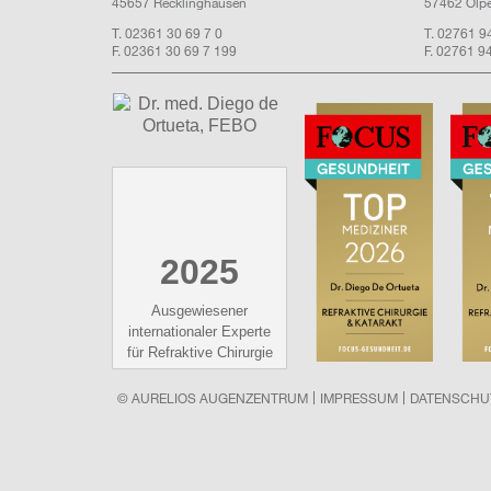
45657 Recklinghausen
57462 Olp
T. 02361 30 69 7 0
T. 02761 9
F. 02361 30 69 7 199
F. 02761 9
2025
Ausgewiesener
internationaler Experte
für Refraktive Chirurgie
© AURELIOS AUGENZENTRUM
IMPRESSUM
DATENSCHU