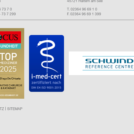
e
45721 Haltern am See
4 73 7 0
T. 02364 96 69 1 0
4 73 7 299
F. 02364 96 69 1 399
TZ
SITEMAP