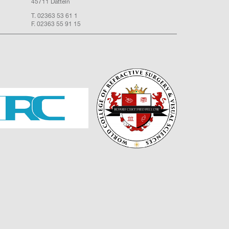
45711 Datteln
T. 02363 53 61 1
F. 02363 55 91 15