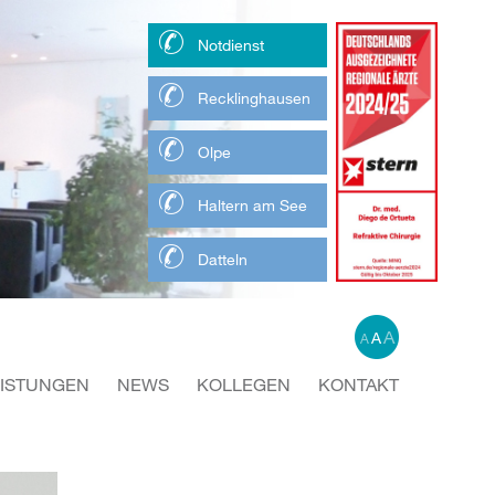
Notdienst
Recklinghausen
Olpe
Haltern am See
Datteln
A
A
A
EISTUNGEN
NEWS
KOLLEGEN
KONTAKT