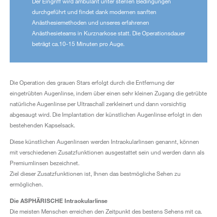
Der Eingriff wird ambulant unter sterilen Bedingungen
durchgeführt und findet dank modernen sanften
Anästhesiemethoden und unseres erfahrenen
Anästhesieteams in Kurznarkose statt. Die Operationsdauer
beträgt ca.10-15 Minuten pro Auge.
Die Operation des grauen Stars erfolgt durch die Entfernung der
eingetrübten Augenlinse, indem über einen sehr kleinen Zugang die getrübte
natürliche Augenlinse per Ultraschall zerkleinert und dann vorsichtig
abgesaugt wird. Die Implantation der künstlichen Augenlinse erfolgt in den
bestehenden Kapselsack.
Diese künstlichen Augenlinsen werden Intraokularlinsen genannt, können
mit verschiedenen Zusatzfunktionen ausgestattet sein und werden dann als
Premiumlinsen bezeichnet.
Ziel dieser Zusatzfunktionen ist, Ihnen das bestmögliche Sehen zu
ermöglichen.
Die ASPHÄRISCHE Intraokularlinse
Die meisten Menschen erreichen den Zeitpunkt des bestens Sehens mit ca.