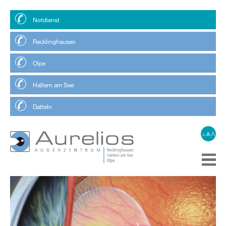
Notdienst
Recklinghausen
Olpe
Haltern am See
Datteln
A
A
A