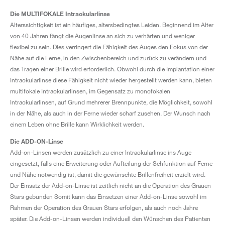
Die MULTIFOKALE Intraokularlinse
Alterssichtigkeit ist ein häufiges, altersbedingtes Leiden. Beginnend im Alter
von 40 Jahren fängt die Augenlinse an sich zu verhärten und weniger
flexibel zu sein. Dies verringert die Fähigkeit des Auges den Fokus von der
Nähe auf die Ferne, in den Zwischenbereich und zurück zu verändern und
das Tragen einer Brille wird erforderlich. Obwohl durch die Implantation einer
Intraokularlinse diese Fähigkeit nicht wieder hergestellt werden kann, bieten
multifokale Intraokularlinsen, im Gegensatz zu monofokalen
Intraokularlinsen, auf Grund mehrerer Brennpunkte, die Möglichkeit, sowohl
in der Nähe, als auch in der Ferne wieder scharf zusehen. Der Wunsch nach
einem Leben ohne Brille kann Wirklichkeit werden.
Die ADD-ON-Linse
Add-on-Linsen werden zusätzlich zu einer Intraokularlinse ins Auge
eingesetzt, falls eine Erweiterung oder Aufteilung der Sehfunktion auf Ferne
und Nähe notwendig ist, damit die gewünschte Brillenfreiheit erzielt wird.
Der Einsatz der Add-on-Linse ist zeitlich nicht an die Operation des Grauen
Stars gebunden Somit kann das Einsetzen einer Add-on-Linse sowohl im
Rahmen der Operation des Grauen Stars erfolgen, als auch noch Jahre
später. Die Add-on-Linsen werden individuell den Wünschen des Patienten