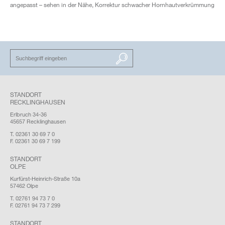
angepasst – sehen in der Nähe, Korrektur schwacher Hornhautverkrümmung
SUCHEN
STANDORT
RECKLINGHAUSEN
Erlbruch 34-36
45657 Recklinghausen
T. 02361 30 69 7 0
F. 02361 30 69 7 199
STANDORT
OLPE
Kurfürst-Heinrich-Straße 10a
57462 Olpe
T. 02761 94 73 7 0
F. 02761 94 73 7 299
STANDORT