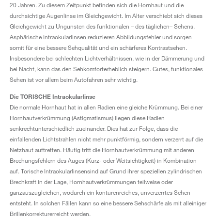
20 Jahren. Zu diesem Zeitpunkt befinden sich die Hornhaut und die
durchsichtige Augenlinse im Gleichgewicht. Im Alter verschiebt sich dieses
Gleichgewicht zu Ungunsten des funktionalen – des täglichen– Sehens.
Asphärische Intraokularlinsen reduzieren Abbildungsfehler und sorgen
somit für eine bessere Sehqualität und ein schärferes Kontrastsehen.
Insbesondere bei schlechten Lichtverhältnissen, wie in der Dämmerung und
bei Nacht, kann das den Sehkomforterheblich steigern. Gutes, funktionales
Sehen ist vor allem beim Autofahren sehr wichtig.
Die TORISCHE Intraokularlinse
Die normale Hornhaut hat in allen Radien eine gleiche Krümmung. Bei einer
Hornhautverkrümmung (Astigmatismus) liegen diese Radien
senkrechtunterschiedlich zueinander. Dies hat zur Folge, dass die
einfallenden Lichtstrahlen nicht mehr punktförmig, sondern verzerrt auf die
Netzhaut auftreffen. Häufig tritt die Hornhautverkrümmung mit anderen
Brechungsfehlern des Auges (Kurz- oder Weitsichtigkeit) in Kombination
auf. Torische Intraokularlinsensind auf Grund ihrer speziellen zylindrischen
Brechkraft in der Lage, Hornhautverkrümmungen teilweise oder
ganzauszugleichen, wodurch ein konturenreiches, unverzerrtes Sehen
entsteht. In solchen Fällen kann so eine bessere Sehschärfe als mit alleiniger
Brillenkorrekturerreicht werden.