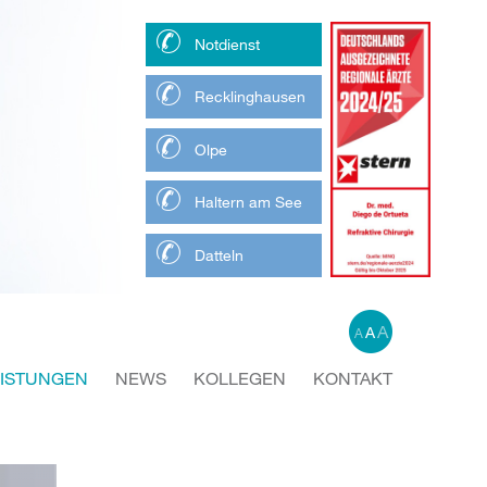
Notdienst
Recklinghausen
Olpe
Haltern am See
Datteln
A
A
A
EISTUNGEN
NEWS
KOLLEGEN
KONTAKT