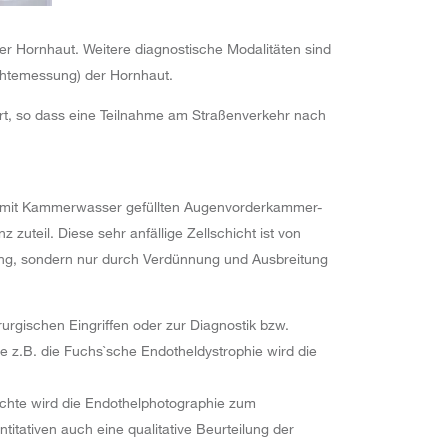
der Hornhaut. Weitere diagnostische Modalitäten sind
chtemessung) der Hornhaut.
rt, so dass eine Teilnahme am Straßenverkehr nach
r, mit Kammerwasser gefüllten Augenvorderkammer-
zuteil. Diese sehr anfällige Zellschicht ist von
lung, sondern nur durch Verdünnung und Ausbreitung
rurgischen Eingriffen oder zur Diagnostik bzw.
e z.B. die Fuchs`sche Endotheldystrophie wird die
ichte wird die Endothelphotographie zum
titativen auch eine qualitative Beurteilung der