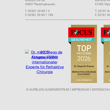
Erlbruch 34-36
Kurfürst-H
45657 Recklinghausen
57462 Olp
T. 02361 30 69 7 0
T. 02761 9
F. 02361 30 69 7 199
F. 02761 9
2025
Ausgewiesener
internationaler
Experte für Refraktive
Chirurgie
© AURELIOS AUGENZENTRUM
IMPRESSUM
DATENSCHU