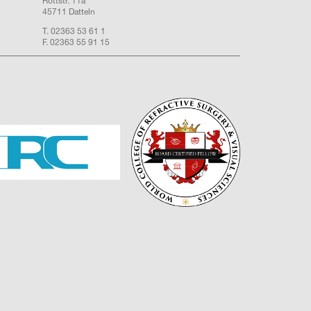
Rottstr. 11a
45711 Datteln
T. 02363 53 61 1
F. 02363 55 91 15