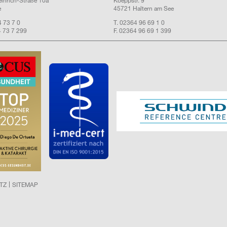
einrich-Straße 10a
Koeppstr. 9
e
45721 Haltern am See
4 73 7 0
T. 02364 96 69 1 0
4 73 7 299
F. 02364 96 69 1 399
TZ
SITEMAP