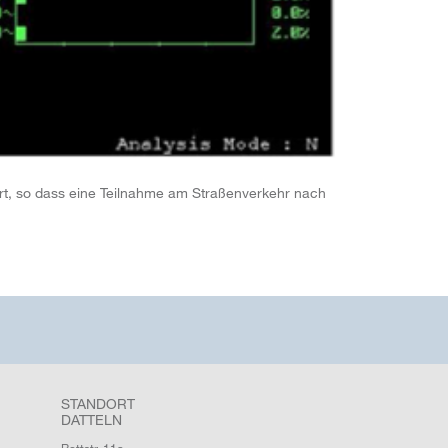
rt, so dass eine Teilnahme am Straßenverkehr nach
STANDORT
DATTELN