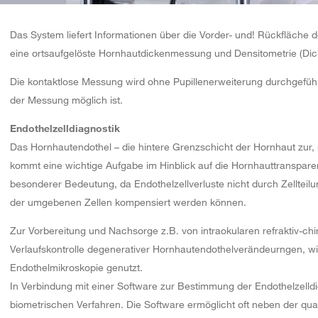
Das System liefert Informationen über die Vorder- und! Rückfläche 
eine ortsaufgelöste Hornhautdickenmessung und Densitometrie (Di
Die kontaktlose Messung wird ohne Pupillenerweiterung durchgefüh
der Messung möglich ist.
Endothelzelldiagnostik
Das Hornhautendothel – die hintere Grenzschicht der Hornhaut zu
kommt eine wichtige Aufgabe im Hinblick auf die Hornhauttransparenz 
besonderer Bedeutung, da Endothelzellverluste nicht durch Zelltei
der umgebenen Zellen kompensiert werden können.
Zur Vorbereitung und Nachsorge z.B. von intraokularen refraktiv-chi
Verlaufskontrolle degenerativer Hornhautendothelverändeurngen, wi
Endothelmikroskopie genutzt.
In Verbindung mit einer Software zur Bestimmung der Endothelzelld
biometrischen Verfahren. Die Software ermöglicht oft neben der quan