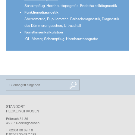
Scheimpflug-Hornhauttopografie, Endothelzelldiagnostik
Funktionsdiagnostik
Aberrometrie, Pupillometrie, Farbsehdiagnostik, Diagnostik
des Dämmerungssehen, Ultraschall
Kunstlinsenkalkulation
IOL-Master, Scheimpflug-Hornhauttopografie
SUCHEN
STANDORT
RECKLINGHAUSEN
Erlbruch 34-36
45657 Recklinghausen
T. 02361 30 69 7 0
F. 02361 30 69 7 199