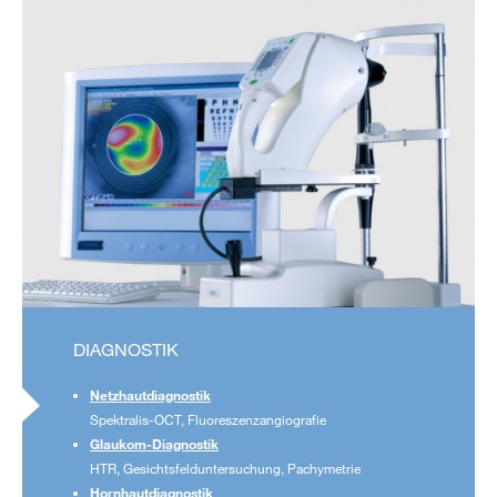
DIAGNOSTIK
Netzhautdiagnostik
Spektralis-OCT, Fluoreszenzangiografie
Glaukom-Diagnostik
HTR, Gesichtsfelduntersuchung, Pachymetrie
Hornhautdiagnostik