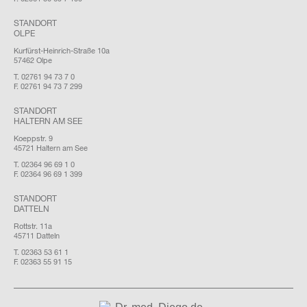
STANDORT
OLPE
Kurfürst-Heinrich-Straße 10a
57462 Olpe
T. 02761 94 73 7 0
F. 02761 94 73 7 299
STANDORT
HALTERN AM SEE
Koeppstr. 9
45721 Haltern am See
T. 02364 96 69 1 0
F. 02364 96 69 1 399
STANDORT
DATTELN
Rottstr. 11a
45711 Datteln
T. 02363 53 61 1
F. 02363 55 91 15