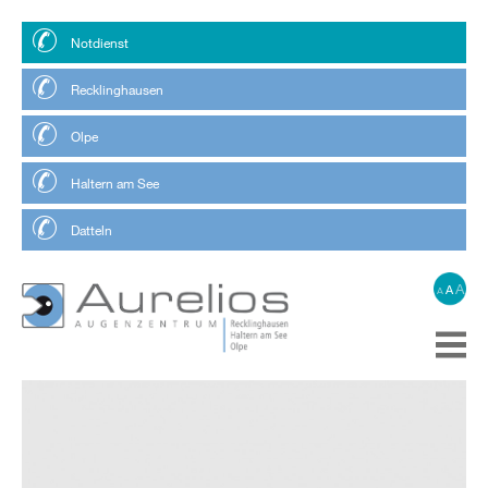
Notdienst
Recklinghausen
Olpe
Haltern am See
Datteln
A
A
A