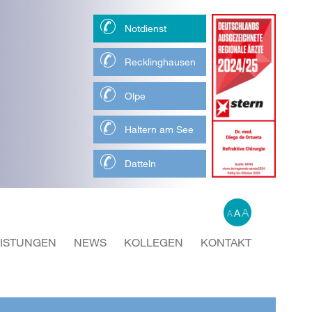
Notdienst
Recklinghausen
Olpe
Haltern am See
Datteln
A
A
A
EISTUNGEN
NEWS
KOLLEGEN
KONTAKT