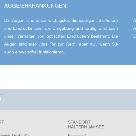
AUGE/ERKRANKUNGEN
Die Augen sind unser wichtigstes Sinnesorgan. Sie liefern
A
uns Eindrücke über die Umgebung und häufig wird auch
A
unser Verhalten von optischen Eindrücken bestimmt. Die
D
Augen sind also „das Tor zur Welt“, aber nur, wenn Sie
auch einwandfrei funktionieren.
RT
STANDORT
HALTERN AM SEE
einrich-Straße 10a
Koeppstr. 9