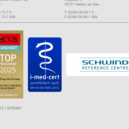
e
45721 Haltern am See
4 73 7 0
T. 02364 96 69 1 0
4 73 7 299
F. 02364 96 69 1 399
TZ
SITEMAP