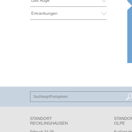
Das Auge
Erkrankungen
SUCHEN
STANDORT
STANDO
RECKLINGHAUSEN
OLPE
Erlbruch 34-36
Kurfürst-H