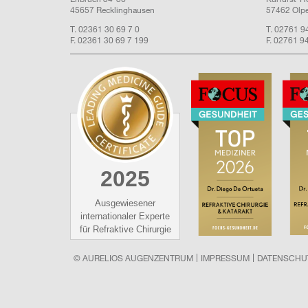
45657 Recklinghausen
57462 Olp
T. 02361 30 69 7 0
T. 02761 9
F. 02361 30 69 7 199
F. 02761 9
2025
Ausgewiesener
internationaler Experte
für Refraktive Chirurgie
© AURELIOS AUGENZENTRUM
IMPRESSUM
DATENSCHU