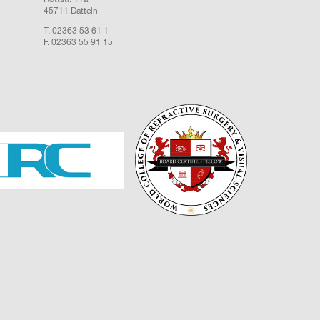
45711 Datteln
T. 02363 53 61 1
F. 02363 55 91 15