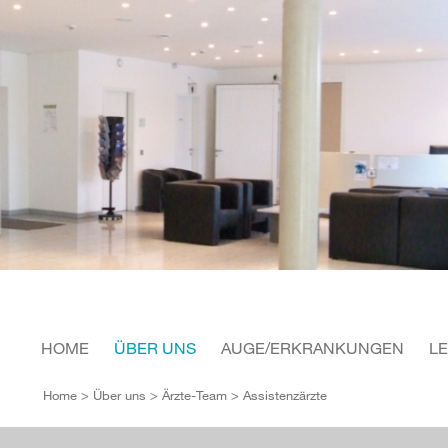
HOME
ÜBER UNS
AUGE/ERKRANKUNGEN
L
Home
>
Über uns
>
Ärzte-Team
> Assistenzärzte