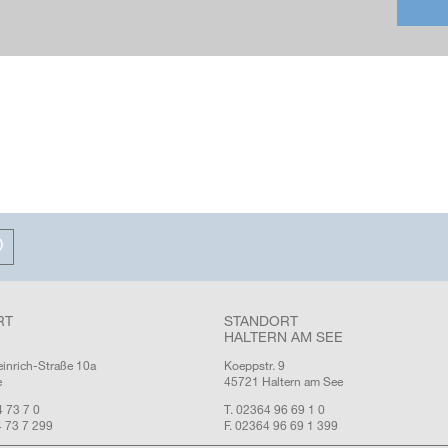
RT
STANDORT
HALTERN AM SEE
einrich-Straße 10a
Koeppstr. 9
e
45721 Haltern am See
4 73 7 0
T. 02364 96 69 1 0
4 73 7 299
F. 02364 96 69 1 399