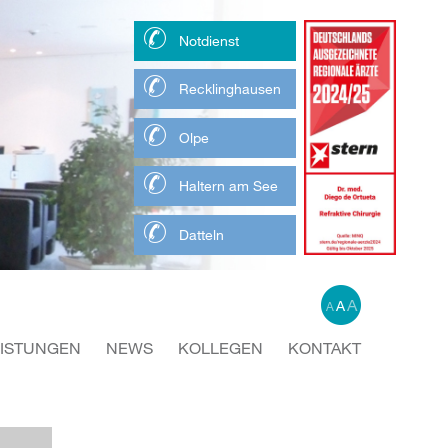
Notdienst
Recklinghausen
Olpe
Haltern am See
Datteln
A
A
A
EISTUNGEN
NEWS
KOLLEGEN
KONTAKT