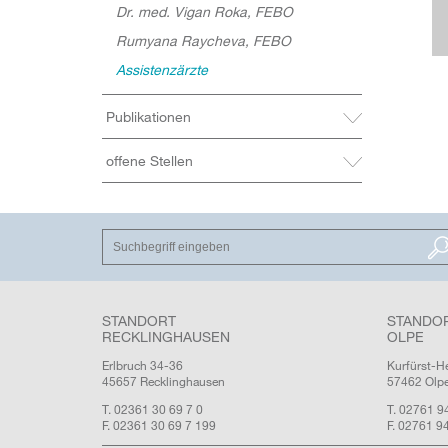
Dr. med. Vigan Roka, FEBO
Rumyana Raycheva, FEBO
Assistenzärzte
Publikationen
offene Stellen
SUCHEN
STANDORT
STANDO
RECKLINGHAUSEN
OLPE
Erlbruch 34-36
Kurfürst-H
45657 Recklinghausen
57462 Olp
T. 02361 30 69 7 0
T. 02761 9
F. 02361 30 69 7 199
F. 02761 9