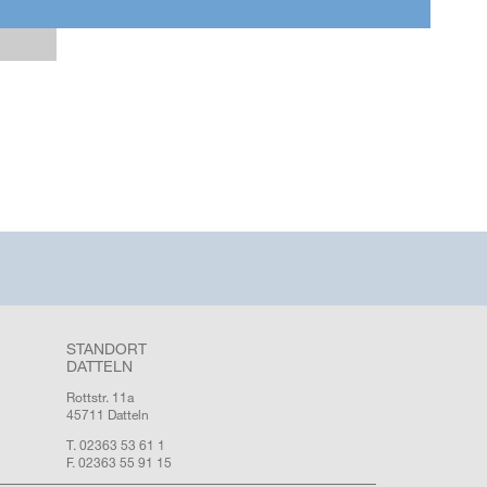
STANDORT
DATTELN
Rottstr. 11a
45711 Datteln
T. 02363 53 61 1
F. 02363 55 91 15