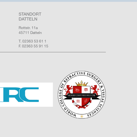
STANDORT
DATTELN
Rottstr. 11a
45711 Datteln
T. 02363 53 61 1
F. 02363 55 91 15