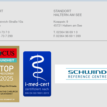
RT
STANDORT
HALTERN AM SEE
einrich-Straße 10a
Koeppstr. 9
e
45721 Haltern am See
4 73 7 0
T. 02364 96 69 1 0
4 73 7 299
F. 02364 96 69 1 399