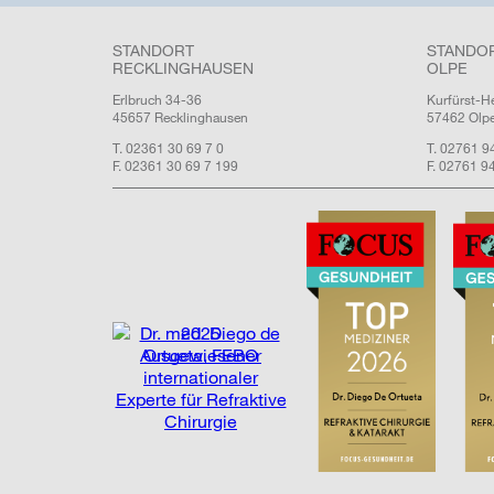
STANDORT
STANDO
RECKLINGHAUSEN
OLPE
Erlbruch 34-36
Kurfürst-H
45657 Recklinghausen
57462 Olp
T. 02361 30 69 7 0
T. 02761 9
F. 02361 30 69 7 199
F. 02761 9
2025
Ausgewiesener
internationaler
Experte für Refraktive
Chirurgie