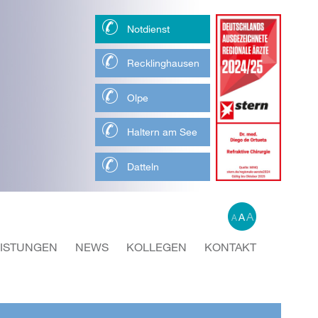
Notdienst
Recklinghausen
Olpe
Haltern am See
Datteln
A
A
A
EISTUNGEN
NEWS
KOLLEGEN
KONTAKT