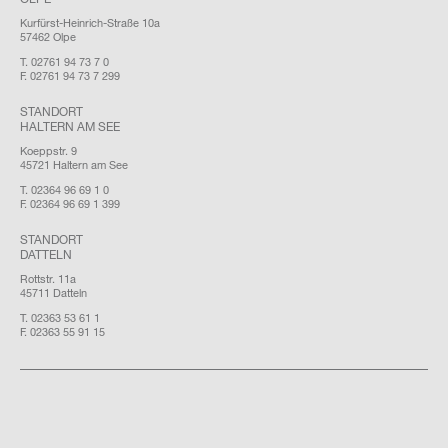
Kurfürst-Heinrich-Straße 10a
57462 Olpe
T. 02761 94 73 7 0
F. 02761 94 73 7 299
STANDORT
HALTERN AM SEE
Koeppstr. 9
45721 Haltern am See
T. 02364 96 69 1 0
F. 02364 96 69 1 399
STANDORT
DATTELN
Rottstr. 11a
45711 Datteln
T. 02363 53 61 1
F. 02363 55 91 15