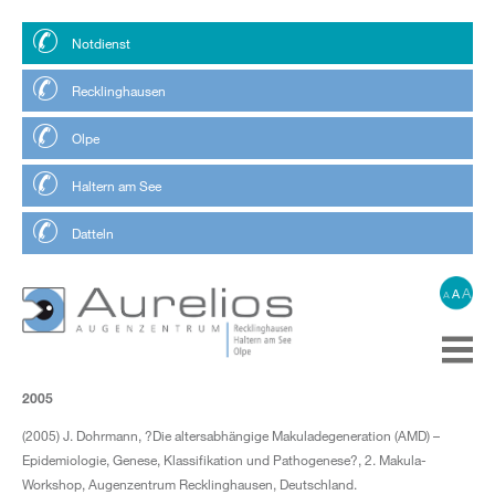
Notdienst
Recklinghausen
Olpe
Haltern am See
Datteln
A
A
A
2005
(2005) J. Dohrmann, ?Die altersabhängige Makuladegeneration (AMD) –
Epidemiologie, Genese, Klassifikation und Pathogenese?, 2. Makula-
Workshop, Augenzentrum Recklinghausen, Deutschland.