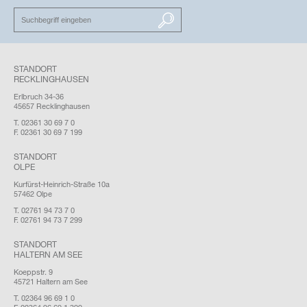
SUCHEN
STANDORT
RECKLINGHAUSEN
Erlbruch 34-36
45657 Recklinghausen
T. 02361 30 69 7 0
F. 02361 30 69 7 199
STANDORT
OLPE
Kurfürst-Heinrich-Straße 10a
57462 Olpe
T. 02761 94 73 7 0
F. 02761 94 73 7 299
STANDORT
HALTERN AM SEE
Koeppstr. 9
45721 Haltern am See
T. 02364 96 69 1 0