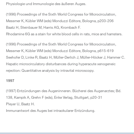
Physiologie und Immunologie des äußeren Auges.
(1996) Proceedings of the Sixth World Congress for Microcirculation,
Messmer K, Kübler WM (eds) Monduzzi Editore, Bologna, p203-206
Baatz H, Steinbauer M, Harris AG, Krombach F.
Rhodamine 6G as a stain for white blood cells in rats, mice and hamsters.
(1996) Proceedings of the Sixth World Congress for Microcirculation,
Messmer K, Kübler WM (eds) Monduzzi Editore, Bologna, p615-619
Seehofer D, Linke R, Baatz H, Müller-Derlich J, Müller-Höcker J, Hammer C.
Hepatic microcirculatory disturbances during hyperacute xenogeneic
rejection: Quantitative analysis by intravital microscopy.
1997
(1997) Entzündungen des Augeninneren. Bücherei des Augenarztes; Bd.
138, Kampik A, Grehn F (eds), Enke Verlag, Stuttgart, p20-31
Pleyer U, Baatz H.
Immunantwort des Auges bei intraokularer Entzündung.