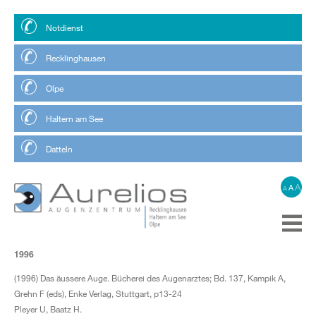
Notdienst
Recklinghausen
Olpe
Haltern am See
Datteln
A
A
A
1996
(1996) Das äussere Auge. Bücherei des Augenarztes; Bd. 137, Kampik A,
Grehn F (eds), Enke Verlag, Stuttgart, p13-24
Pleyer U, Baatz H.