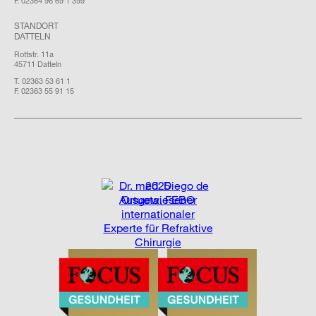
F. 02364 96 69 1 399
STANDORT
DATTELN
Rottstr. 11a
45711 Datteln
T. 02363 53 61 1
F. 02363 55 91 15
2025
Ausgewiesener
internationaler
Experte für Refraktive
Chirurgie