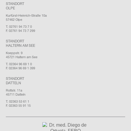
STANDORT
OLPE
Kurfürst-Heinrich-Straße 10a
57462 Olpe
T. 02761 94 73 7 0
F. 02761 94 73 7 299
STANDORT
HALTERN AM SEE
Koeppstr. 9
45721 Haltern am See
T. 02364 96 69 1 0
F. 02364 96 69 1 399
STANDORT
DATTELN
Rottstr. 11a
45711 Datteln
T. 02363 53 61 1
F. 02363 55 91 15