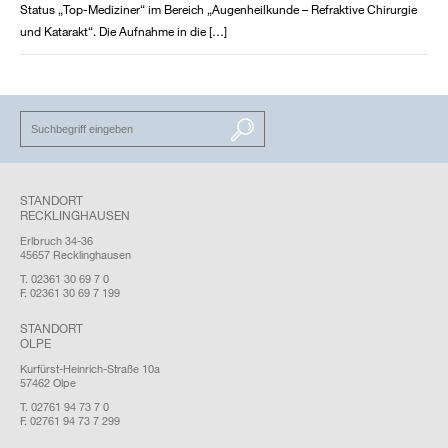
Status „Top-Mediziner“ im Bereich „Augenheilkunde – Refraktive Chirurgie
und Katarakt“. Die Aufnahme in die […]
SUCHEN
STANDORT
RECKLINGHAUSEN
Erlbruch 34-36
45657 Recklinghausen
T. 02361 30 69 7 0
F. 02361 30 69 7 199
STANDORT
OLPE
Kurfürst-Heinrich-Straße 10a
57462 Olpe
T. 02761 94 73 7 0
F. 02761 94 73 7 299