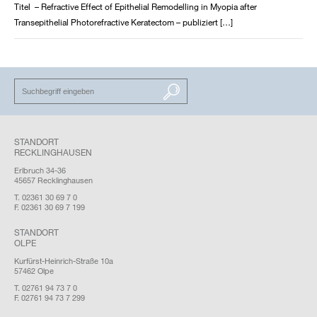
Titel – Refractive Effect of Epithelial Remodelling in Myopia after
Transepithelial Photorefractive Keratectom – publiziert […]
SUCHEN
STANDORT
RECKLINGHAUSEN
Erlbruch 34-36
45657 Recklinghausen
T. 02361 30 69 7 0
F. 02361 30 69 7 199
STANDORT
OLPE
Kurfürst-Heinrich-Straße 10a
57462 Olpe
T. 02761 94 73 7 0
F. 02761 94 73 7 299