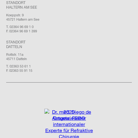
STANDORT
HALTERN AM SEE
Koeppstr. 9
45721 Haltern am See
T. 02364 96 69 1 0
F. 02364 96 69 1 399
STANDORT
DATTELN
Rottstr. 11a
45711 Datteln
T. 02363 53 61 1
F. 02363 55 91 15
2025
Ausgewiesener
internationaler
Experte für Refraktive
Chirurgie