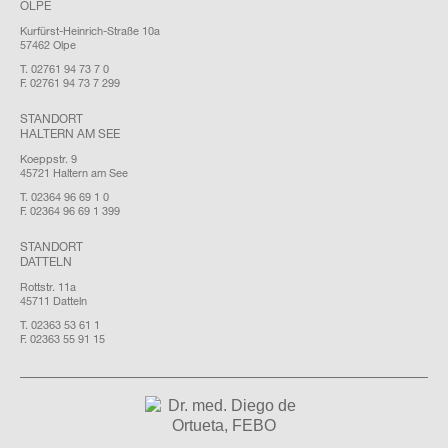
OLPE
Kurfürst-Heinrich-Straße 10a
57462 Olpe
T. 02761 94 73 7 0
F. 02761 94 73 7 299
STANDORT
HALTERN AM SEE
Koeppstr. 9
45721 Haltern am See
T. 02364 96 69 1 0
F. 02364 96 69 1 399
STANDORT
DATTELN
Rottstr. 11a
45711 Datteln
T. 02363 53 61 1
F. 02363 55 91 15