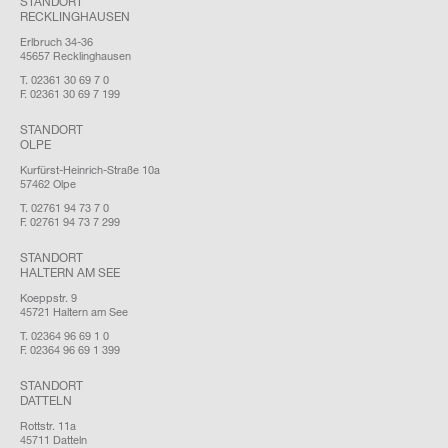
STANDORT
RECKLINGHAUSEN
Erlbruch 34-36
45657 Recklinghausen
T. 02361 30 69 7 0
F. 02361 30 69 7 199
STANDORT
OLPE
Kurfürst-Heinrich-Straße 10a
57462 Olpe
T. 02761 94 73 7 0
F. 02761 94 73 7 299
STANDORT
HALTERN AM SEE
Koeppstr. 9
45721 Haltern am See
T. 02364 96 69 1 0
F. 02364 96 69 1 399
STANDORT
DATTELN
Rottstr. 11a
45711 Datteln