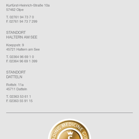
Kurfürst-Heinrich-Straße 10a
57462 Olpe
T. 02761 94 73 7 0
F. 02761 94 73 7 299
STANDORT
HALTERN AM SEE
Koeppstr. 9
45721 Haltern am See
T. 02364 96 69 1 0
F. 02364 96 69 1 399
STANDORT
DATTELN
Rottstr. 11a
45711 Datteln
T. 02363 53 61 1
F. 02363 55 91 15