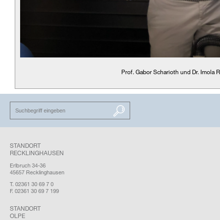
Prof. Gabor Scharioth und Dr. Imola
SUCHEN
STANDORT
RECKLINGHAUSEN
Erlbruch 34-36
45657 Recklinghausen
T. 02361 30 69 7 0
F. 02361 30 69 7 199
STANDORT
OLPE