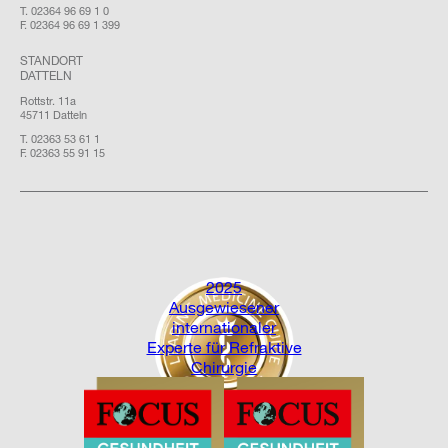
T. 02364 96 69 1 0
F. 02364 96 69 1 399
STANDORT
DATTELN
Rottstr. 11a
45711 Datteln
T. 02363 53 61 1
F. 02363 55 91 15
2025
Ausgewiesener
internationaler
Experte für Refraktive
Chirurgie