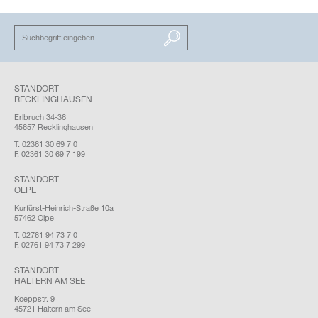
SUCHEN
STANDORT
RECKLINGHAUSEN
Erlbruch 34-36
45657 Recklinghausen
T. 02361 30 69 7 0
F. 02361 30 69 7 199
STANDORT
OLPE
Kurfürst-Heinrich-Straße 10a
57462 Olpe
T. 02761 94 73 7 0
F. 02761 94 73 7 299
STANDORT
HALTERN AM SEE
Koeppstr. 9
45721 Haltern am See