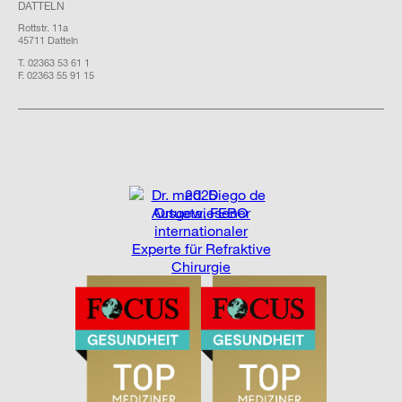
DATTELN
Rottstr. 11a
45711 Datteln
T. 02363 53 61 1
F. 02363 55 91 15
2025
Ausgewiesener
internationaler
Experte für Refraktive
Chirurgie