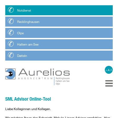
Notdienst
Recklinghausen
Olpe
Haltern am See
Datteln
A
A
A
SML Advisor Online-Tool
Liebe Kolleginnen und Kollegen.
Wir möchten Ihnen den
Scharioth-Makula-Linsen Advisor
empfehlen. Hier