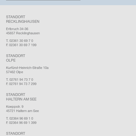
STANDORT
RECKLINGHAUSEN
Erlbruch 34-36
45657 Recklinghausen
T. 02361 30 69 7 0
F. 02361 30 69 7 199
STANDORT
OLPE
Kurfürst-Heinrich-Straße 10a
57462 Olpe
T. 02761 94 73 7 0
F. 02761 94 73 7 299
STANDORT
HALTERN AM SEE
Koeppstr. 9
45721 Haltern am See
T. 02364 96 69 1 0
F. 02364 96 69 1 399
STANDORT