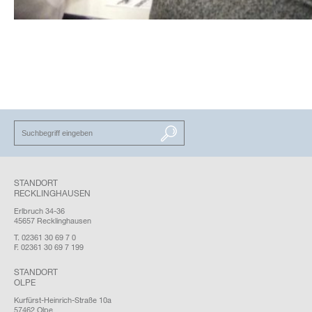
SUCHEN
STANDORT
RECKLINGHAUSEN
Erlbruch 34-36
45657 Recklinghausen
T. 02361 30 69 7 0
F. 02361 30 69 7 199
STANDORT
OLPE
Kurfürst-Heinrich-Straße 10a
57462 Olpe