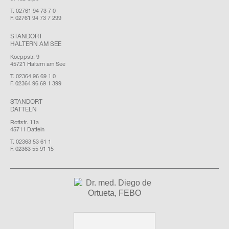
T. 02761 94 73 7 0
F. 02761 94 73 7 299
STANDORT
HALTERN AM SEE
Koeppstr. 9
45721 Haltern am See
T. 02364 96 69 1 0
F. 02364 96 69 1 399
STANDORT
DATTELN
Rottstr. 11a
45711 Datteln
T. 02363 53 61 1
F. 02363 55 91 15