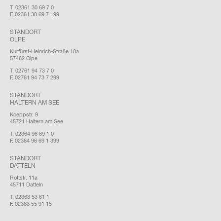
T. 02361 30 69 7 0
F. 02361 30 69 7 199
STANDORT
OLPE
Kurfürst-Heinrich-Straße 10a
57462 Olpe
T. 02761 94 73 7 0
F. 02761 94 73 7 299
STANDORT
HALTERN AM SEE
Koeppstr. 9
45721 Haltern am See
T. 02364 96 69 1 0
F. 02364 96 69 1 399
STANDORT
DATTELN
Rottstr. 11a
45711 Datteln
T. 02363 53 61 1
F. 02363 55 91 15