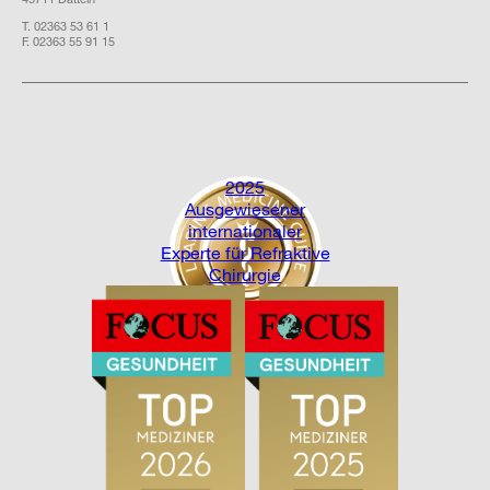
T. 02363 53 61 1
F. 02363 55 91 15
2025
Ausgewiesener
internationaler
Experte für Refraktive
Chirurgie