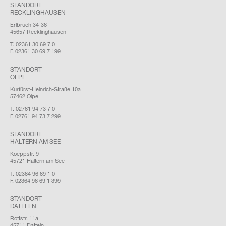
STANDORT
RECKLINGHAUSEN
Erlbruch 34-36
45657 Recklinghausen
T. 02361 30 69 7 0
F. 02361 30 69 7 199
STANDORT
OLPE
Kurfürst-Heinrich-Straße 10a
57462 Olpe
T. 02761 94 73 7 0
F. 02761 94 73 7 299
STANDORT
HALTERN AM SEE
Koeppstr. 9
45721 Haltern am See
T. 02364 96 69 1 0
F. 02364 96 69 1 399
STANDORT
DATTELN
Rottstr. 11a
45711 Datteln