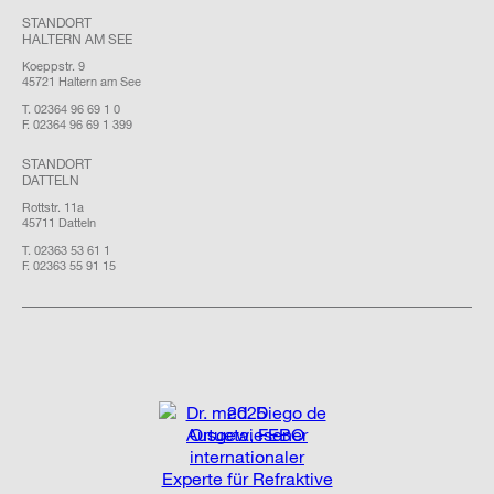
STANDORT
HALTERN AM SEE
Koeppstr. 9
45721 Haltern am See
T. 02364 96 69 1 0
F. 02364 96 69 1 399
STANDORT
DATTELN
Rottstr. 11a
45711 Datteln
T. 02363 53 61 1
F. 02363 55 91 15
2025
Ausgewiesener
internationaler
Experte für Refraktive